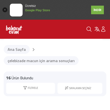
Ücretsiz
İNDİR
Google Play Store
Ana Sayfa
çelebizade macun için arama sonuçları
16
Ürün Bulundu
FILTRELE