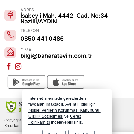
ADRES
İsabeyli Mah. 4442. Cad. No:34
Nazilli/AYDIN
TELEFON
0850 441 0486
E-MAIL
bilgi@baharatevim.com.tr
İnternet sitemizde çerezlerden
faydalanılmaktadır. Ayrıntılı bilgi için
Kişisel Verilerin Korunması Kanununu,
Gizlilik Sözleşmesi
ve
Çerez
Copyright 2026 baharatevim.com.tr - Tüm hakları saklıdır.
Politikamızı
inceleyebilirsiniz.
Kredi kartı bilgileriniz 256bit SSL sertifikası ile korunmaktadır.