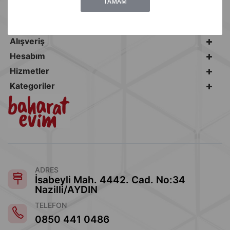
TAMAM
İrtibat
Alışveriş
Hesabım
Hizmetler
Kategoriler
ADRES
İsabeyli Mah. 4442. Cad. No:34
Nazilli/AYDIN
TELEFON
0850 441 0486