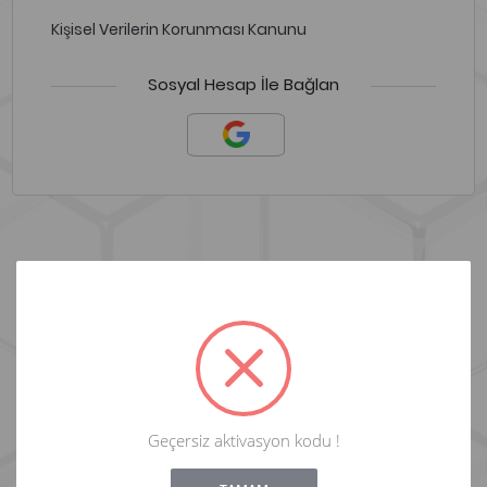
Kişisel Verilerin Korunması Kanunu
Sosyal Hesap İle Bağlan
Kampanyalarımızdan Haberdar Olun
E-posta adresinizi girerek kaydolun, kampanyaları
kaçırmayın!
Kaydol
Geçersiz aktivasyon kodu !
!
Not valid!