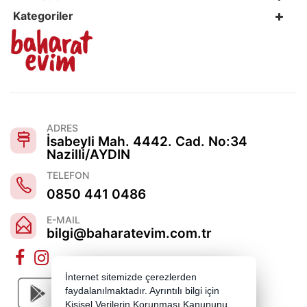
Kategoriler
ADRES
İsabeyli Mah. 4442. Cad. No:34
Nazilli/AYDIN
TELEFON
0850 441 0486
E-MAIL
bilgi@baharatevim.com.tr
İnternet sitemizde çerezlerden
faydalanılmaktadır. Ayrıntılı bilgi için
Kişisel Verilerin Korunması Kanununu,