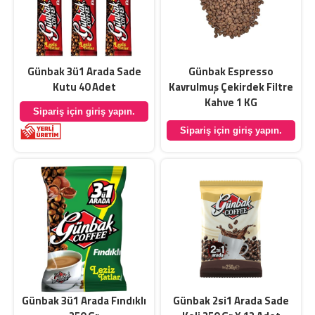
Günbak 3ü1 Arada Sade
Günbak Espresso
Kutu 40 Adet
Kavrulmuş Çekirdek Filtre
Kahve 1 KG
Sipariş için giriş yapın.
Sipariş için giriş yapın.
Günbak 3ü1 Arada Fındıklı
Günbak 2si1 Arada Sade