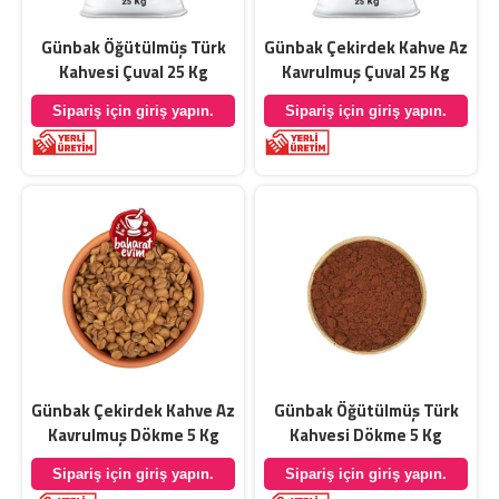
Günbak Öğütülmüş Türk
Günbak Çekirdek Kahve Az
Kahvesi Çuval 25 Kg
Kavrulmuş Çuval 25 Kg
Sipariş için giriş yapın.
Sipariş için giriş yapın.
Günbak Çekirdek Kahve Az
Günbak Öğütülmüş Türk
Kavrulmuş Dökme 5 Kg
Kahvesi Dökme 5 Kg
Sipariş için giriş yapın.
Sipariş için giriş yapın.