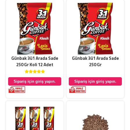
Günbak 3ü1 Arada Sade
Günbak 3ü1 Arada Sade
250 Gr Koli 12 Adet
250 Gr
Sipariş için giriş yapın.
Sipariş için giriş yapın.