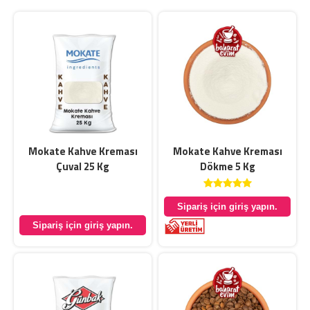
Mokate Kahve Kreması
Mokate Kahve Kreması
Çuval 25 Kg
Dökme 5 Kg
Sipariş için giriş yapın.
Sipariş için giriş yapın.