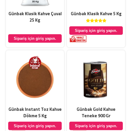
Günbak Klasik Kahve Çuval
Günbak Klasik Kahve 5 Kg
25 Kg
Sipariş için giriş yapın.
Sipariş için giriş yapın.
Günbak Instant Toz Kahve
Günbak Gold Kahve
Dökme 5 Kg
Teneke 900 Gr
Sipariş için giriş yapın.
Sipariş için giriş yapın.