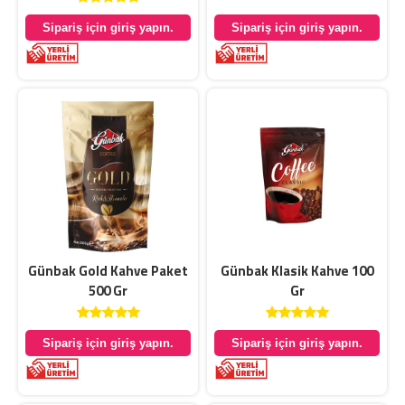
Sipariş için giriş yapın.
Sipariş için giriş yapın.
Günbak Gold Kahve Paket
Günbak Klasik Kahve 100
500 Gr
Gr
Sipariş için giriş yapın.
Sipariş için giriş yapın.