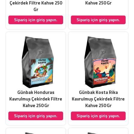
Çekirdek Filtre Kahve 250
Kahve 250 Gr
Gr
Sipariş için giriş yapın.
Sipariş için giriş yapın.
Günbak Honduras
Günbak Kosta Rika
Kavrulmuş Çekirdek Filtre
Kavrulmuş Çekirdek Filtre
Kahve 250 Gr
Kahve 250 Gr
Sipariş için giriş yapın.
Sipariş için giriş yapın.