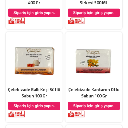
400 Gr
Sirkesi 500 ML
Sipariş için giriş yapın.
Sipariş için giriş yapın.
Çelebizade Ballı Keçi Sütlü
Çelebizade Kantaron Otlu
Sabun 100 Gr
Sabun 100 Gr
Sipariş için giriş yapın.
Sipariş için giriş yapın.