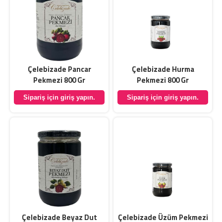
Çelebizade Pancar
Çelebizade Hurma
Pekmezi 800 Gr
Pekmezi 800 Gr
Sipariş için giriş yapın.
Sipariş için giriş yapın.
Çelebizade Beyaz Dut
Çelebizade Üzüm Pekmezi