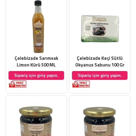
Çelebizade Sarımsak
Çelebizade Keçi Sütlü
Limon Kürü 500 ML
Okyanus Sabunu 100 Gr
Sipariş için giriş yapın.
Sipariş için giriş yapın.