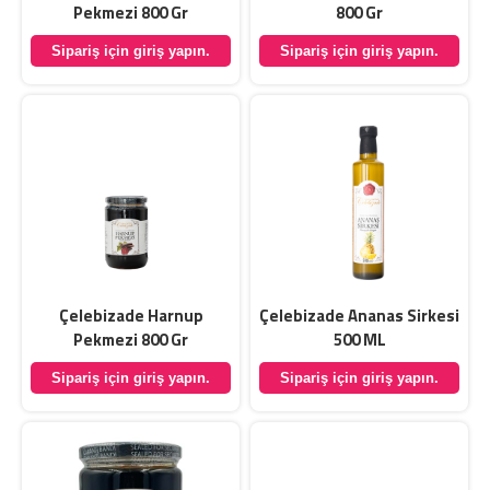
Pekmezi 800 Gr
800 Gr
Sipariş için giriş yapın.
Sipariş için giriş yapın.
Çelebizade Harnup
Çelebizade Ananas Sirkesi
Pekmezi 800 Gr
500 ML
Sipariş için giriş yapın.
Sipariş için giriş yapın.