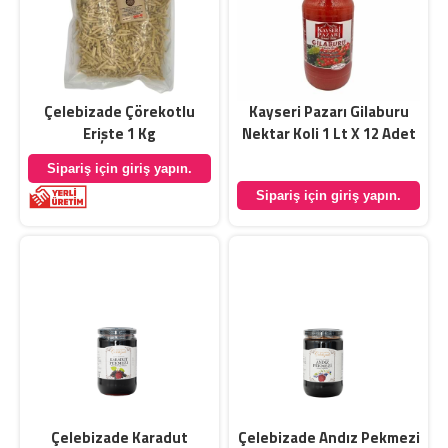
Çelebizade Çörekotlu
Kayseri Pazarı Gilaburu
Erişte 1 Kg
Nektar Koli 1 Lt X 12 Adet
Sipariş için giriş yapın.
Sipariş için giriş yapın.
Çelebizade Karadut
Çelebizade Andız Pekmezi