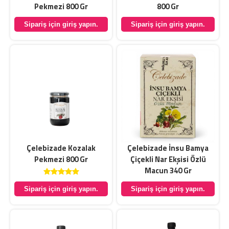
Pekmezi 800 Gr
800 Gr
Sipariş için giriş yapın.
Sipariş için giriş yapın.
Çelebizade Kozalak
Çelebizade İnsu Bamya
Pekmezi 800 Gr
Çiçekli Nar Ekşisi Özlü
Macun 340 Gr
Sipariş için giriş yapın.
Sipariş için giriş yapın.