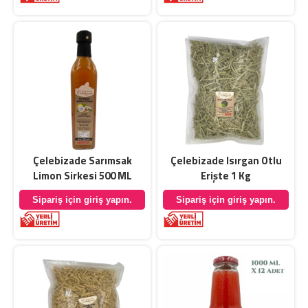
Çelebizade Sarımsak
Çelebizade Isırgan Otlu
Limon Sirkesi 500 ML
Erişte 1 Kg
Sipariş için giriş yapın.
Sipariş için giriş yapın.