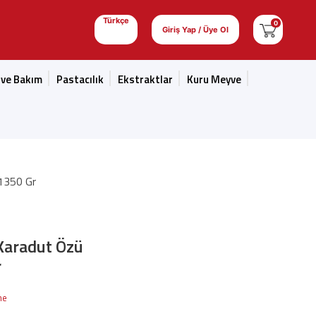
Türkçe
0
Giriş Yap / Üye Ol
 ve Bakım
Pastacılık
Ekstraktlar
Kuru Meyve
 1350 Gr
 Karadut Özü
r
me