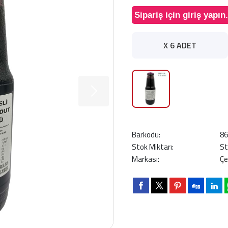
Sipariş için giriş yapın.
X 6 ADET
Barkodu:
8
Stok Miktarı:
St
Markası:
Çe