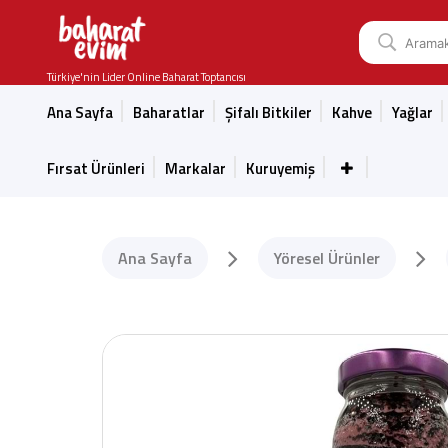
Türkiye'nin Lider Online Baharat Toptancısı
Ana Sayfa
Baharatlar
Şifalı Bitkiler
Kahve
Yağlar
Fırsat Ürünleri
Markalar
Kuruyemiş
Ana Sayfa
Yöresel Ürünler