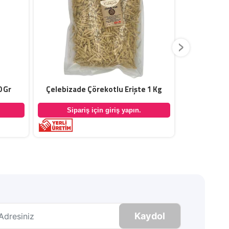
›
0 Gr
Çelebizade Çörekotlu Erişte 1 Kg
Çelebizade
Sipariş için giriş yapın.
Sipar
Kaydol