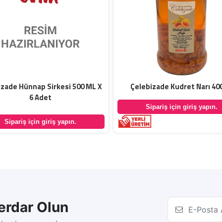
izade Hünnap Sirkesi 500 ML X
Çelebizade Kudret Narı 40
6 Adet
Sipariş için giriş yapın.
Sipariş için giriş yapın.
rdar Olun