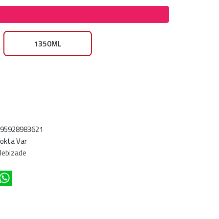
1350ML
695928983621
okta Var
lebizade