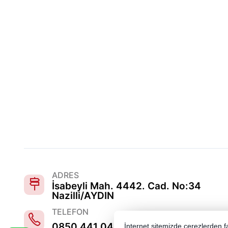
ADRES
İsabeyli Mah. 4442. Cad. No:34
Nazilli/AYDIN
TELEFON
0850 441 0486
İnternet sitemizde çerezlerden fay