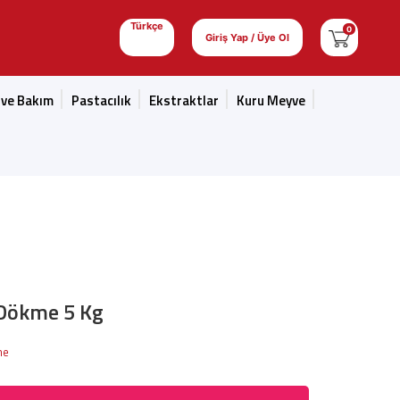
Türkçe
0
Giriş Yap / Üye Ol
 ve Bakım
Pastacılık
Ekstraktlar
Kuru Meyve
Dökme 5 Kg
me