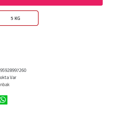
5 KG
695928997260
okta Var
ünbak