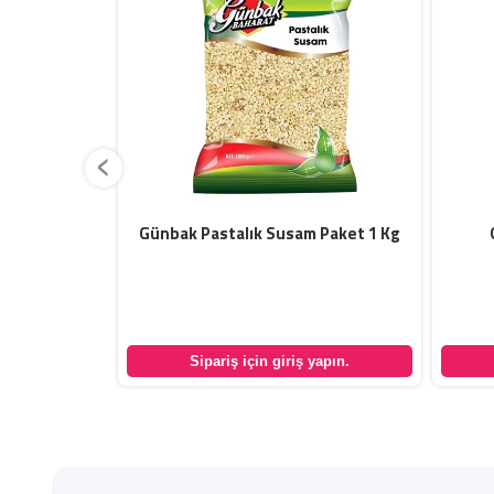
‹
Çuval 25 Kg
Günbak Pastalık Susam Paket 1 Kg
yapın.
Sipariş için giriş yapın.