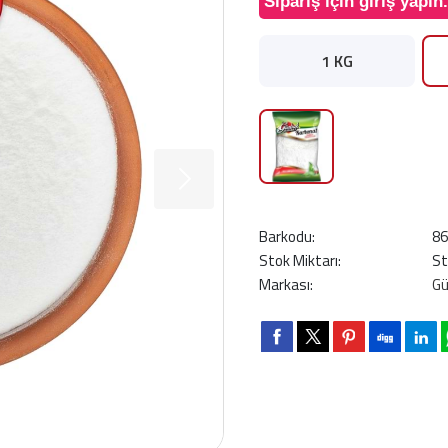
Sipariş için giriş yapın.
1 KG
Barkodu:
8
Stok Miktarı:
St
Markası:
G