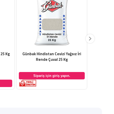
›
 25 Kg
Günbak Hindistan Cevizi Yağsız İri
Günbak Tatl
Rende Çuval 25 Kg
Sipariş için giriş yapın.
Sipar