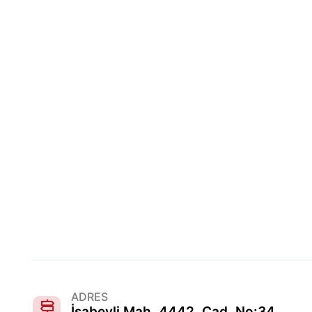
ADRES
İsabeyli Mah. 4442. Cad. No:34