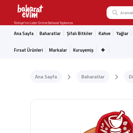
Türkiye'nin Lider Online Baharat Toptancısı
Ana Sayfa
Baharatlar
Şifalı Bitkiler
Kahve
Yağlar
Fırsat Ürünleri
Markalar
Kuruyemiş
Ana Sayfa
Baharatlar
D