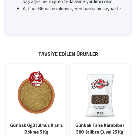
baş ağrısı ve migren tedavisine yardımcı olur.
A, C ve B6 vitaminlerini içeren harika bir kaynaktır.
TAVSIYE EDILEN ÜRÜNLER
Günbak Öğütülmüş Kişniş
Günbak Tane Karabiber
Dökme 5 Kg
580 Kalibre Çuval 25 Kg