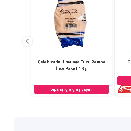
‹
t 1 Kg
Çelebizade Himalaya Tuzu Pembe
G
İnce Paket 1 Kg
yapın.
Sipariş için giriş yapın.