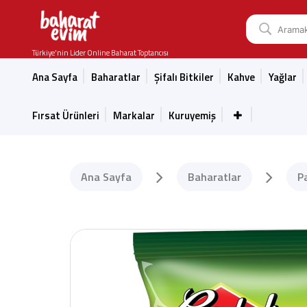
Türkiye'nin Lider Online Baharat Toptancısı
Ana Sayfa
Baharatlar
Şifalı Bitkiler
Kahve
Yağlar
Fırsat Ürünleri
Markalar
Kuruyemiş
Ana Sayfa
Baharatlar
P