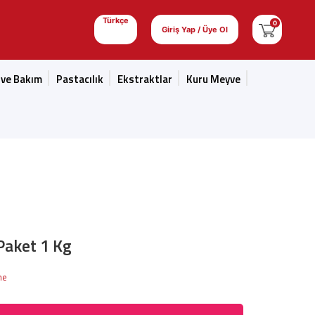
Türkçe
0
Giriş Yap / Üye Ol
 ve Bakım
Pastacılık
Ekstraktlar
Kuru Meyve
Paket 1 Kg
me