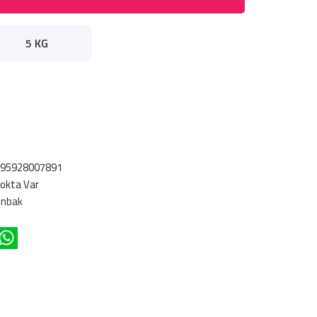
5 KG
695928007891
okta Var
ünbak