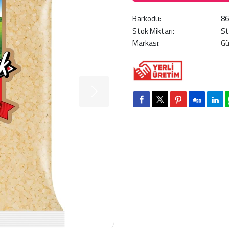
Barkodu:
8
Stok Miktarı:
St
Markası:
G