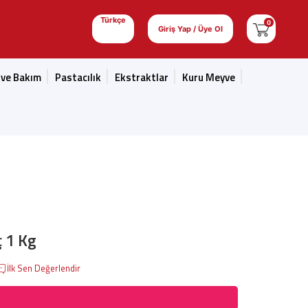
Türkçe
0
Giriş Yap / Üye Ol
 ve Bakım
Pastacılık
Ekstraktlar
Kuru Meyve
ç 1 Kg
İlk Sen Değerlendir