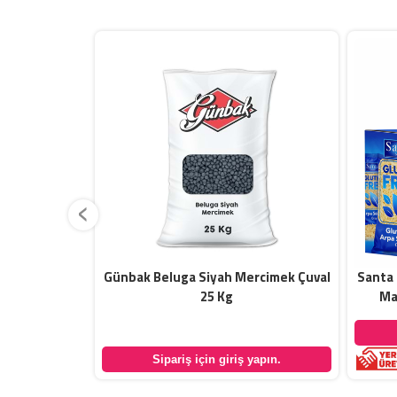
‹
Paket 1 Kg
Günbak Beluga Siyah Mercimek Çuval
Santa 
25 Kg
Ma
yapın.
Sipariş için giriş yapın.