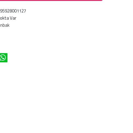
695928001127
okta Var
ünbak