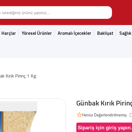
Harçlar
Yöresel Ürünler
Aromalı İçecekler
Bakliyat
Sağlık
k Kırık Pirinç 1 Kg
Günbak Kırık Pirin
Henüz Değerlendirilmemiş
Sipariş için giriş yapın.