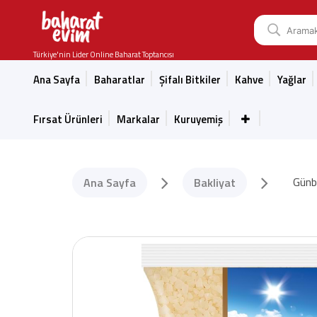
Türkiye'nin Lider Online Baharat Toptancısı
Ana Sayfa
Baharatlar
Şifalı Bitkiler
Kahve
Yağlar
Fırsat Ürünleri
Markalar
Kuruyemiş
Günba
Ana Sayfa
Bakliyat