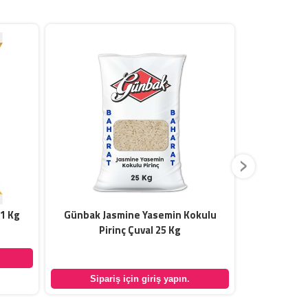
›
 1 Kg
Günbak Jasmine Yasemin Kokulu
Günbak Der
Pirinç Çuval 25 Kg
Sipar
Sipariş için giriş yapın.