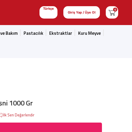
Türkçe
0
Giriş Yap / Üye Ol
 ve Bakım
Pastacılık
Ekstraktlar
Kuru Meyve
şni 1000 Gr
İlk Sen Değerlendir