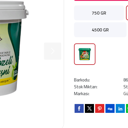
750 GR
4500 GR
Barkodu:
8
Stok Miktarı:
St
Markası:
G