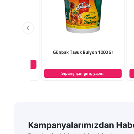
‹
şımı 1 Kg
Günbak Tavuk Bulyon 1000 Gr
Gü
yapın.
Sipariş için giriş yapın.
Kampanyalarımızdan Habe