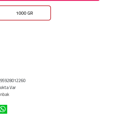
1000 GR
695928012260
okta Var
ünbak