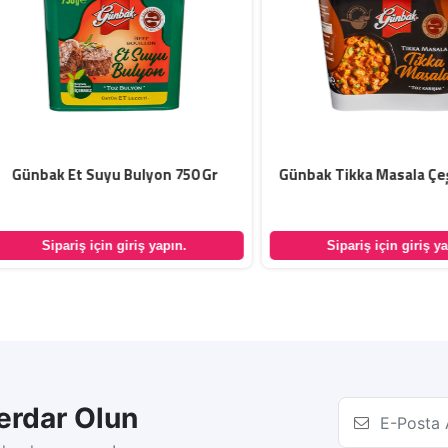
nbak Et Suyu Bulyon 750 Gr
Günbak Tikka Masala Çeşni 1
Sipariş için giriş yapın.
Sipariş için giriş yapın.
rdar Olun