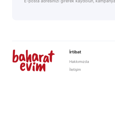
E-posta adresinizi girerek kaydolun, kampanya
İrtibat
Hakkımızda
İletişim