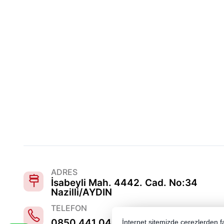
ADRES
İsabeyli Mah. 4442. Cad. No:34
Nazilli/AYDIN
TELEFON
0850 441 0486
İnternet sitemizde çerezlerden fay