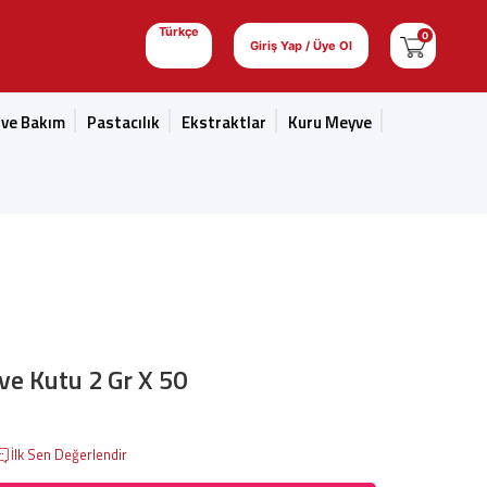
Türkçe
0
Giriş Yap / Üye Ol
 ve Bakım
Pastacılık
Ekstraktlar
Kuru Meyve
ve Kutu 2 Gr X 50
İlk Sen Değerlendir