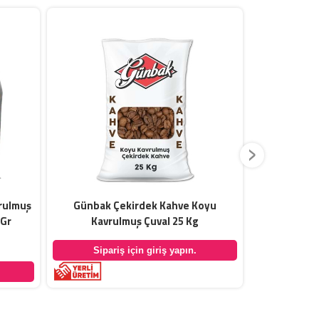
›
rulmuş
Günbak Çekirdek Kahve Koyu
Günbak Gol
 Gr
Kavrulmuş Çuval 25 Kg
Sipariş için giriş yapın.
Sipar