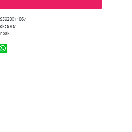
695928011867
okta Var
ünbak