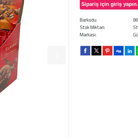
Sipariş için giriş yapın.
Barkodu:
8
Stok Miktarı:
St
Markası:
G