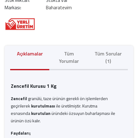
Stok Miktarı:
Stokta Var
Markası:
Baharatevim
Açıklamalar
Tüm
Tüm Sorular
Yorumlar
(1)
Zencefil Kurusu 1 Kg
Zencefil
granülü, taze ürünün gerekli ön işlemlerden
geçirilerek
kurutulması
ile üretilmiştir. Kurutma
esnasında
kurutulan
üründeki özsuyun buharlaşması ile
ürünün özü kalır.
Faydaları;