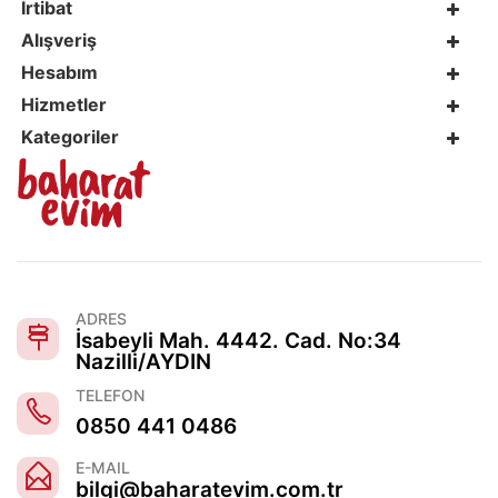
İrtibat
Alışveriş
Hesabım
Hizmetler
Kategoriler
ADRES
İsabeyli Mah. 4442. Cad. No:34
Nazilli/AYDIN
TELEFON
0850 441 0486
E-MAIL
bilgi@baharatevim.com.tr