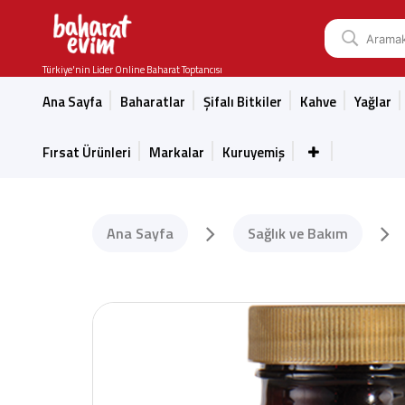
Türkiye'nin Lider Online Baharat Toptancısı
Ana Sayfa
Baharatlar
Şifalı Bitkiler
Kahve
Yağlar
Fırsat Ürünleri
Markalar
Kuruyemiş
Ana Sayfa
Sağlık ve Bakım