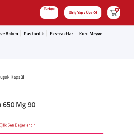
Türkçe
0
Giriş Yap / Üye Ol
 ve Bakım
Pastacılık
Ekstraktlar
Kuru Meyve
uşak Kapsül
ı 650 Mg 90
İlk Sen Değerlendir