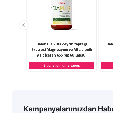
‹
t Okaliptus
Balen Dıa Plus Zeytin Yaprağı
Bal
releri İçeren
Ekstresi Magnezyum ve Alfa Lipoik
da 250 ML
Asit İçeren 655 Mg 60 Kapsül
yapın.
Sipariş için giriş yapın.
Kampanyalarımızdan Habe