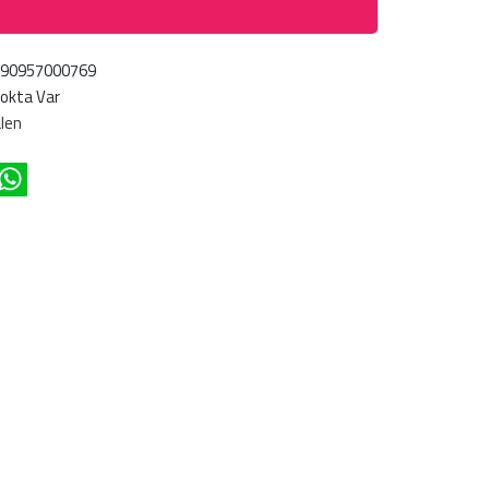
690957000769
okta Var
len