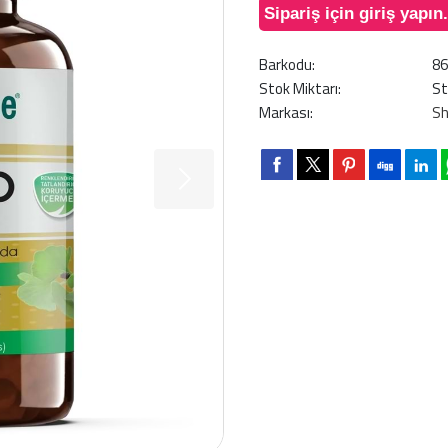
Sipariş için giriş yapın.
Barkodu:
8
Stok Miktarı:
St
Markası:
Sh