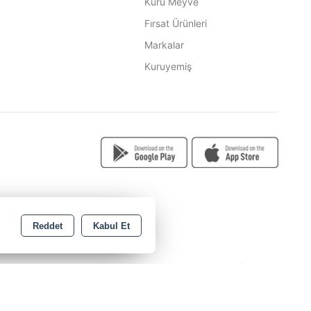
Kuru Meyve
Fırsat Ürünleri
Markalar
Kuruyemiş
Reddet
Kabul Et
Copyright 2026 baharatevim.com.tr - Tüm hakları saklıdır.