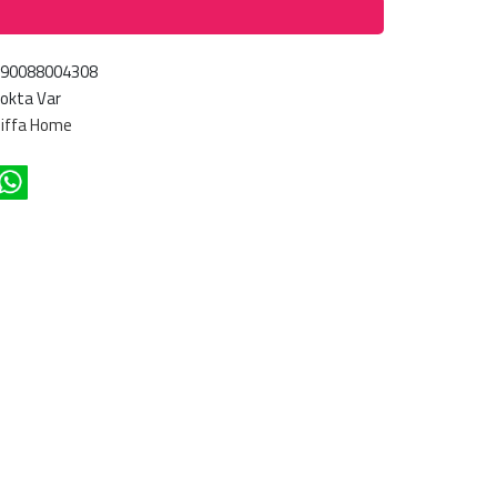
690088004308
okta Var
iffa Home