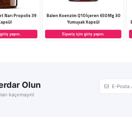
 Koenzim Q10 İçeren 650 Mg 30
Shiffa Home 5 HTP Kedio
Yumuşak Kapsül
Ekstresi&Vitamin B6 18 Gr 60
Sipariş için giriş yapın.
Sipariş için giriş yapın.
rdar Olun
ları kaçırmayın!