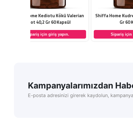
ökü Valerian
Shiffa Home Kudret Narı Propolis 39
Balen
Kapsül
Gr 60 Kapsül
yapın.
Sipariş için giriş yapın.
Kampanyalarımızdan Habe
E-posta adresinizi girerek kaydolun, kampanya