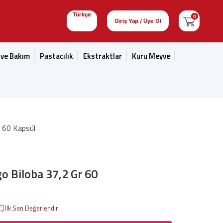
Türkçe
0
Giriş Yap / Üye Ol
 ve Bakım
Pastacılık
Ekstraktlar
Kuru Meyve
 60 Kapsül
o Biloba 37,2 Gr 60
İlk Sen Değerlendir