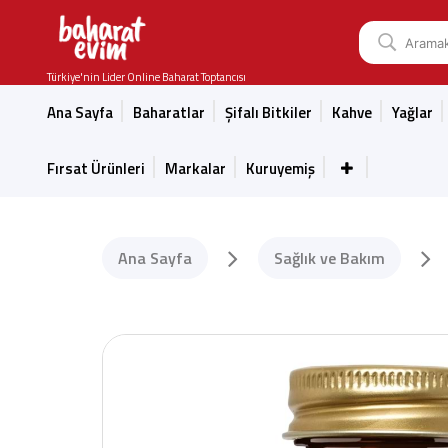
Türkiye'nin Lider Online Baharat Toptancısı
Ana Sayfa
Baharatlar
Şifalı Bitkiler
Kahve
Yağlar
Fırsat Ürünleri
Markalar
Kuruyemiş
Ana Sayfa
Sağlık ve Bakım