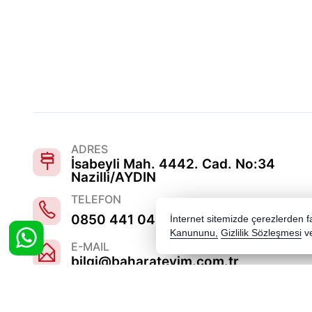
ADRES
İsabeyli Mah. 4442. Cad. No:34
Nazilli/AYDIN
TELEFON
0850 441 0486
İnternet sitemizde çerezlerden fay
Kanununu,
Gizlilik Sözleşmesi
v
E-MAIL
bilgi@baharatevim.com.tr