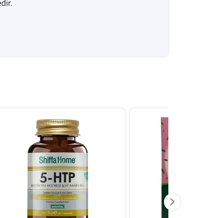
dir.
›