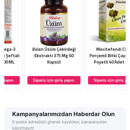
Balen Üzüm Çekirdeği
Mecitefendi Civan
i
Ekstraktı 375 Mg 60
Perçemli Bitki Çayı Süzen
Kapsül
Poşetli 40 Adet 60 Gr
Sipariş için giriş yapın.
Sipariş için giriş yapın.
Kampanyalarımızdan Haberdar Olun
E-posta adresinizi girerek kaydolun, kampanyaları
kaçırmayın!