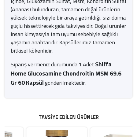
i
çinde; Glukozamin Sülfat, Msm, Kondroitin Sülfat, Br
(Ananas) bulunduran, tamamen doğal ürünlerin
yüksek teknolojiyle bir araya getirildiği, sizi daima
güçlü hissettirecek gıda takviyesidir. Doğal ürünler
insan kimyasıyla tam uyumu sebebiyle sağlıklı
yaşamın anahtarıdır. Kapsüllerimiz tamamen
bitkisel kökenlidir.
Shiffa
Sipariş vermeniz durumunda 1 Adet
Home Glucosamine Chondroitin MSM 69,6
Gr 60 Kapsül
gönderilmektedir.
TAVSIYE EDILEN ÜRÜNLER