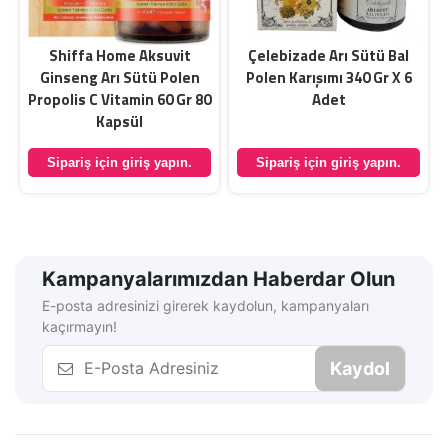
0
Shiffa Home Aksuvit
Çelebizade Arı Sütü Bal
Ginseng Arı Sütü Polen
Polen Karışımı 340 Gr X 6
Propolis C Vitamin 60 Gr 80
Adet
Kapsül
Sipariş için giriş yapın.
Sipariş için giriş yapın.
Kampanyalarımızdan Haberdar Olun
E-posta adresinizi girerek kaydolun, kampanyaları
kaçırmayın!
Kaydol