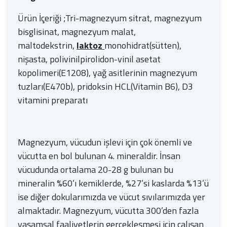
Ürün İçeriği ;Tri-magnezyum sitrat, magnezyum
bisglisinat, magnezyum malat,
maltodekstrin,
laktoz
monohidrat(sütten),
nişasta, polivinilpirolidon-vinil asetat
kopolimeri(E1208), yağ asitlerinin magnezyum
tuzları(E470b), pridoksin HCL(Vitamin B6), D3
vitamini preparatı
Magnezyum, vücudun işlevi için çok önemli ve
vücutta en bol bulunan 4. mineraldir. İnsan
vücudunda ortalama 20-28 g bulunan bu
mineralin %60’ı kemiklerde, %27’si kaslarda %13’ü
ise diğer dokularımızda ve vücut sıvılarımızda yer
almaktadır. Magnezyum, vücutta 300’den fazla
yaşamsal faaliyetlerin gerçekleşmesi için çalışan