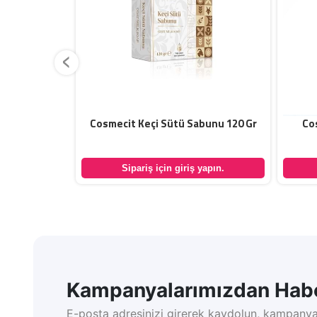
‹
nu 120 Gr
Cosmecit Keçi Sütü Sabunu 120 Gr
Co
yapın.
Sipariş için giriş yapın.
Kampanyalarımızdan Habe
E-posta adresinizi girerek kaydolun, kampanya