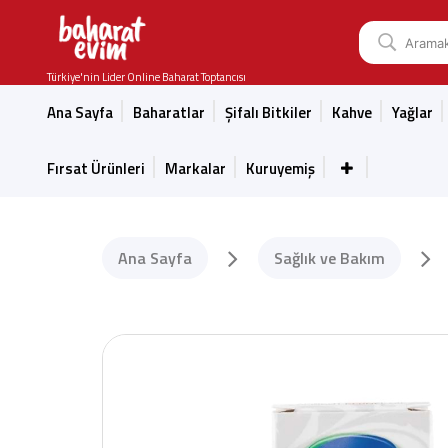
Türkiye'nin Lider Online Baharat Toptancısı
Ana Sayfa
Baharatlar
Şifalı Bitkiler
Kahve
Yağlar
Fırsat Ürünleri
Markalar
Kuruyemiş
Ana Sayfa
Sağlık ve Bakım