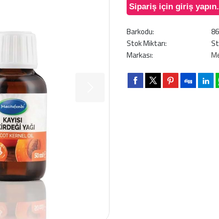
Sipariş için giriş yapın.
Barkodu:
8
Stok Miktarı:
St
Markası:
Me