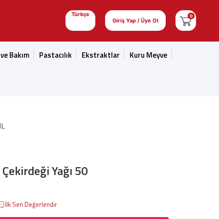
Türkçe
0
Giriş Yap / Üye Ol
 ve Bakım
Pastacılık
Ekstraktlar
Kuru Meyve
ML
 Çekirdeği Yağı 50
İlk Sen Değerlendir