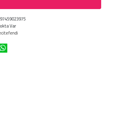
697459023975
okta Var
citefendi