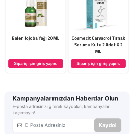
ı
Balen Jojoba Yağı 20 ML
Cosmecit Carvacrol Tırnak
Serumu Kutu 2 Adet X 2
ML
Sipariş için giriş yapın.
Sipariş için giriş yapın.
Kampanyalarımızdan Haberdar Olun
E-posta adresinizi girerek kaydolun, kampanyaları
kaçırmayın!
Kaydol