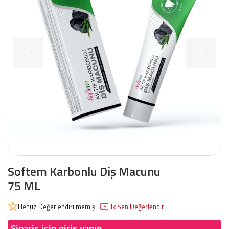
Softem Karbonlu Diş Macunu
75 ML
Henüz Değerlendirilmemiş
İlk Sen Değerlendir
Sipariş için giriş yapın.