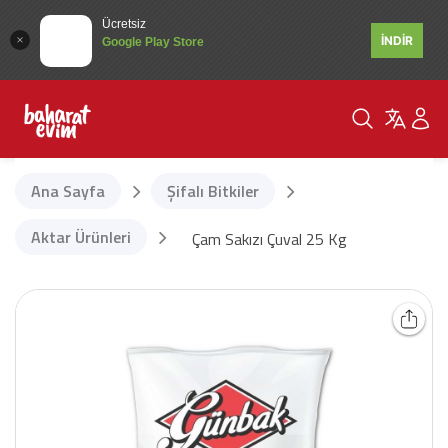
Ücretsiz
İNDİR
Google Play Store
Ana Sayfa
Şifalı Bitkiler
Aktar Ürünleri
Çam Sakızı Çuval 25 Kg