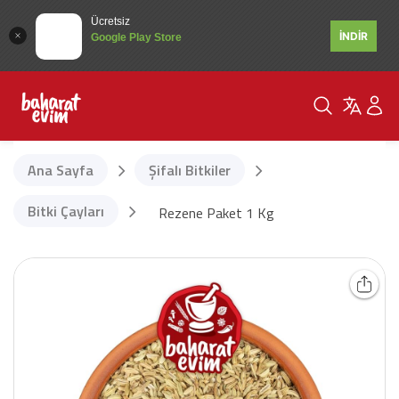
Ücretsiz
İNDİR
Google Play Store
Ana Sayfa
Şifalı Bitkiler
Bitki Çayları
Rezene Paket 1 Kg