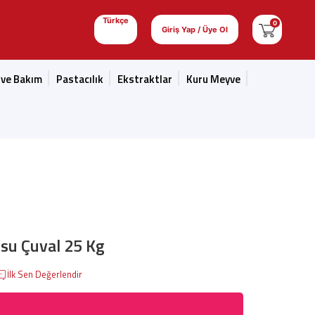
Türkçe
0
Giriş Yap / Üye Ol
 ve Bakım
Pastacılık
Ekstraktlar
Kuru Meyve
su Çuval 25 Kg
İlk Sen Değerlendir