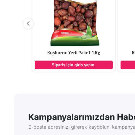
‹
u Dökme 5 Kg
Kuşburnu Yerli Paket 1 Kg
K
yapın.
Sipariş için giriş yapın.
Kampanyalarımızdan Habe
E-posta adresinizi girerek kaydolun, kampanya