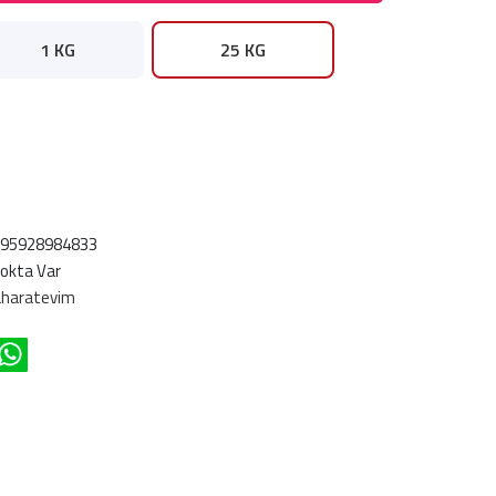
1 KG
25 KG
695928984833
okta Var
haratevim