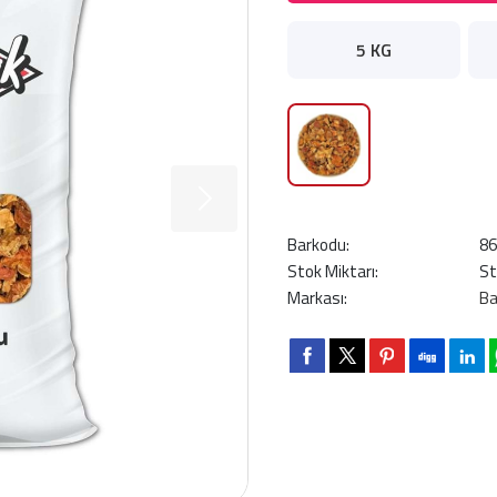
5 KG
Barkodu:
8
Stok Miktarı:
St
Markası:
Ba