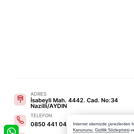
ADRES
İsabeyli Mah. 4442. Cad. No:34
Nazilli/AYDIN
TELEFON
0850 441 0486
İnternet sitemizde çerezlerden fay
Kanununu,
Gizlilik Sözleşmesi
v