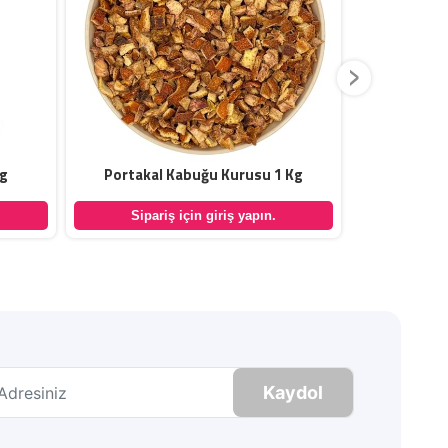
›
Kg
Portakal Kabuğu Kurusu 1 Kg
Kuşburnu Ka
Sipariş için giriş yapın.
Sipar
Kaydol