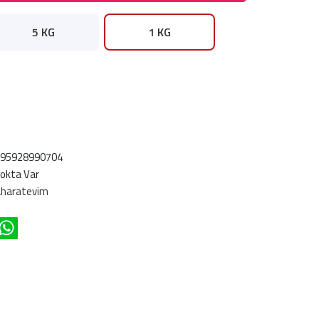
5 KG
1 KG
695928990704
okta Var
haratevim