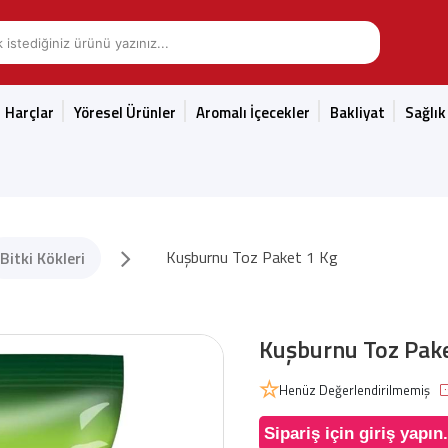
Harçlar
Yöresel Ürünler
Aromalı İçecekler
Bakliyat
Sağlık
Kuşburnu Toz Paket 1 Kg
Bitki Kökleri
Kuşburnu Toz Pake
Henüz Değerlendirilmemiş
Sipariş için giriş yapın.