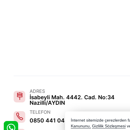
ADRES
İsabeyli Mah. 4442. Cad. No:34
Nazilli/AYDIN
TELEFON
0850 441 0486
İnternet sitemizde çerezlerden fay
Kanununu,
Gizlilik Sözleşmesi
v