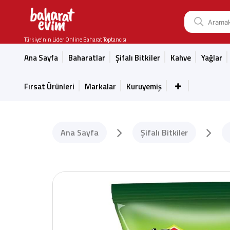
Türkiye'nin Lider Online Baharat Toptancısı
Ana Sayfa
Baharatlar
Şifalı Bitkiler
Kahve
Yağlar
Fırsat Ürünleri
Markalar
Kuruyemiş
Ana Sayfa
Şifalı Bitkiler