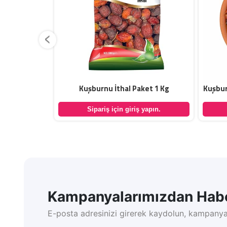
‹
Dökme 5 Kg
Kuşburnu İthal Paket 1 Kg
Kuşbur
yapın.
Sipariş için giriş yapın.
Kampanyalarımızdan Habe
E-posta adresinizi girerek kaydolun, kampanya