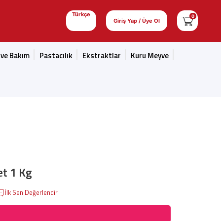
Türkçe
0
Giriş Yap / Üye Ol
 ve Bakım
Pastacılık
Ekstraktlar
Kuru Meyve
t 1 Kg
İlk Sen Değerlendir