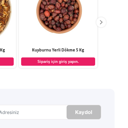
›
 Kg
Kuşburnu Yerli Dökme 5 Kg
Keçiboyn
Sipariş için giriş yapın.
Sipar
Kaydol