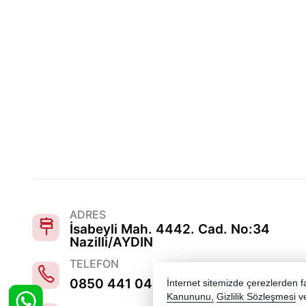
ADRES
İsabeyli Mah. 4442. Cad. No:34
Nazilli/AYDIN
TELEFON
0850 441 0486
İnternet sitemizde çerezlerden fay
Kanununu,
Gizlilik Sözleşmesi
v