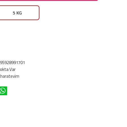
5 KG
695928991701
okta Var
haratevim