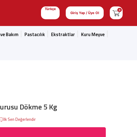
Türkçe
0
Giriş Yap / Üye Ol
 ve Bakım
Pastacılık
Ekstraktlar
Kuru Meyve
Kurusu Dökme 5 Kg
İlk Sen Değerlendir