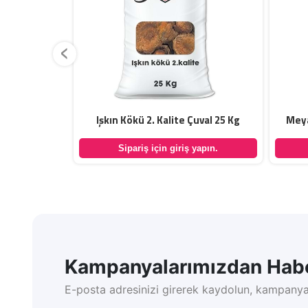
‹
me 5 Kg
Işkın Kökü 2. Kalite Çuval 25 Kg
Meya
yapın.
Sipariş için giriş yapın.
Kampanyalarımızdan Habe
E-posta adresinizi girerek kaydolun, kampanya