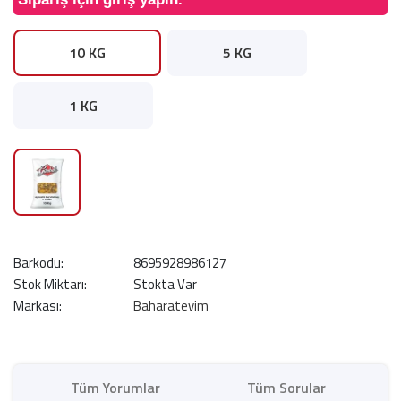
10 KG
5 KG
1 KG
Barkodu:
8695928986127
Stok Miktarı:
Stokta Var
Markası:
Baharatevim
Tüm Yorumlar
Tüm Sorular