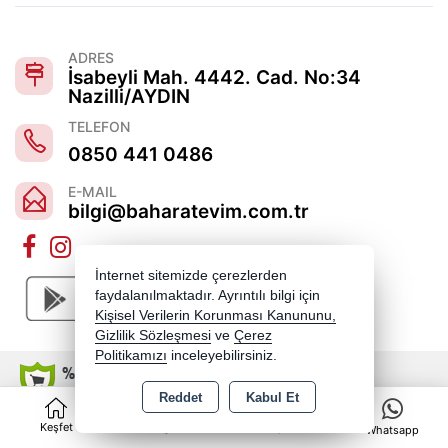
ADRES
İsabeyli Mah. 4442. Cad. No:34
Nazilli/AYDIN
TELEFON
0850 441 0486
E-MAIL
bilgi@baharatevim.com.tr
İnternet sitemizde çerezlerden
faydalanılmaktadır. Ayrıntılı bilgi için
Kişisel Verilerin Korunması Kanununu,
Gizlilik Sözleşmesi
ve
Çerez
Politikamızı
inceleyebilirsiniz.
Reddet
Kabul Et
0
Copyright 2026 baharatevim.com.tr - Tüm hakları saklıdır.
Keşfet
Kategoriler
Sepet
Whatsapp
Kredi kartı bilgileriniz 256bit SSL sertifikası ile korunmaktadır.