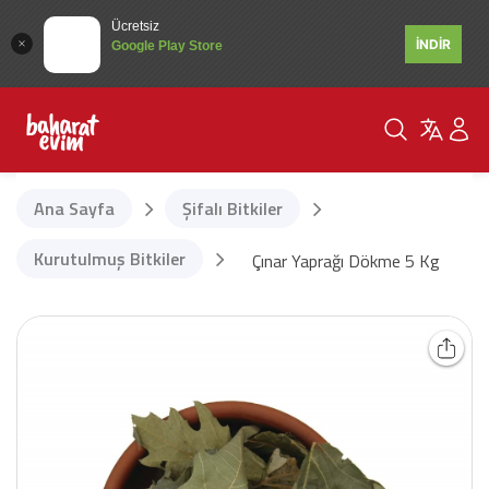
Ücretsiz
İNDİR
Google Play Store
Ana Sayfa
Şifalı Bitkiler
Kurutulmuş Bitkiler
Çınar Yaprağı Dökme 5 Kg