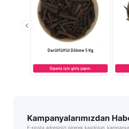
‹
5 Kg
Darülfülfül Dökme 5 Kg
yapın.
Sipariş için giriş yapın.
Kampanyalarımızdan Habe
E-posta adresinizi girerek kaydolun, kampanya