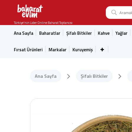
Türkiye'nin Lider Online Baharat Toptancısı
Ana Sayfa
Baharatlar
Şifalı Bitkiler
Kahve
Yağlar
Fırsat Ürünleri
Markalar
Kuruyemiş
Ana Sayfa
Şifalı Bitkiler