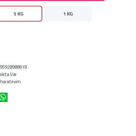
5 KG
1 KG
695928988619
okta Var
haratevim