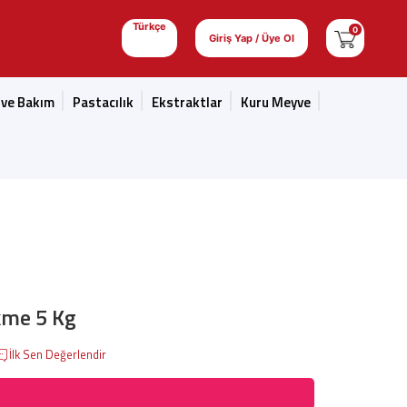
Türkçe
0
Giriş Yap / Üye Ol
 ve Bakım
Pastacılık
Ekstraktlar
Kuru Meyve
kme 5 Kg
İlk Sen Değerlendir