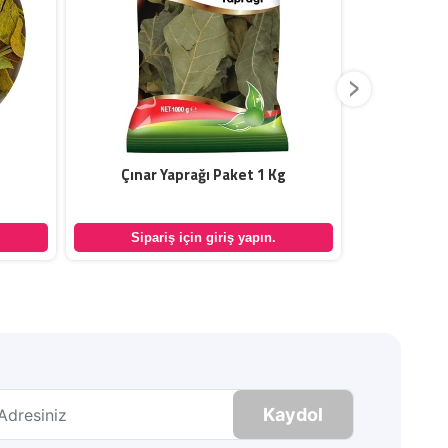
›
Çınar Yaprağı Paket 1 Kg
Aynısefa Ku
Sipariş için giriş yapın.
Sipar
Kaydol