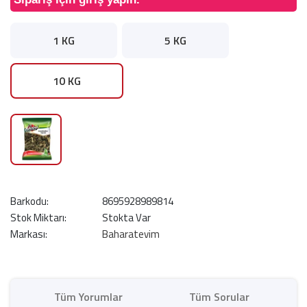
1 KG
5 KG
10 KG
Barkodu:
8695928989814
Stok Miktarı:
Stokta Var
Markası:
Baharatevim
Tüm Yorumlar
Tüm Sorular