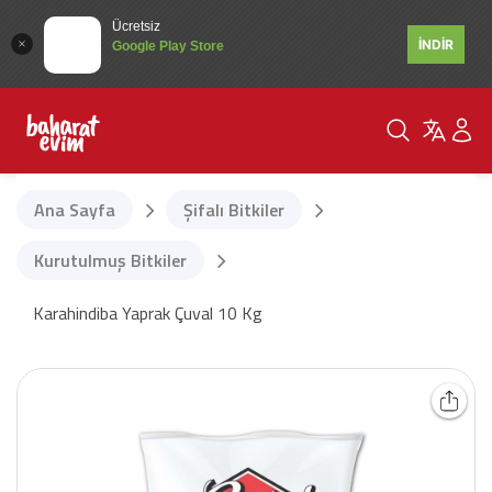
Ücretsiz
İNDİR
Google Play Store
Ana Sayfa
Şifalı Bitkiler
Kurutulmuş Bitkiler
Karahindiba Yaprak Çuval 10 Kg