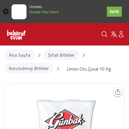
Ücretsiz
İNDİR
Google Play Store
Ana Sayfa
Şifalı Bitkiler
Kurutulmuş Bitkiler
Limon Otu Çuval 10 Kg