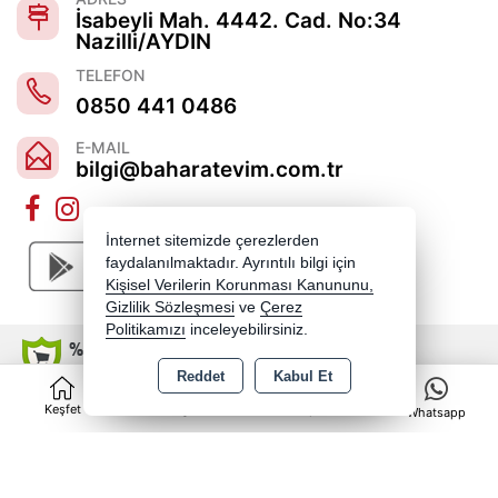
İsabeyli Mah. 4442. Cad. No:34
Nazilli/AYDIN
TELEFON
0850 441 0486
E-MAIL
bilgi@baharatevim.com.tr
İnternet sitemizde çerezlerden
faydalanılmaktadır. Ayrıntılı bilgi için
Kişisel Verilerin Korunması Kanununu,
Gizlilik Sözleşmesi
ve
Çerez
Politikamızı
inceleyebilirsiniz.
Reddet
Kabul Et
0
Copyright 2026 baharatevim.com.tr - Tüm hakları saklıdır.
Keşfet
Kategoriler
Sepet
Whatsapp
Kredi kartı bilgileriniz 256bit SSL sertifikası ile korunmaktadır.