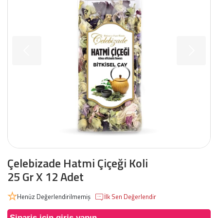
Çelebizade Hatmi Çiçeği Koli
25 Gr X 12 Adet
Henüz Değerlendirilmemiş
İlk Sen Değerlendir
Sipariş için giriş yapın.