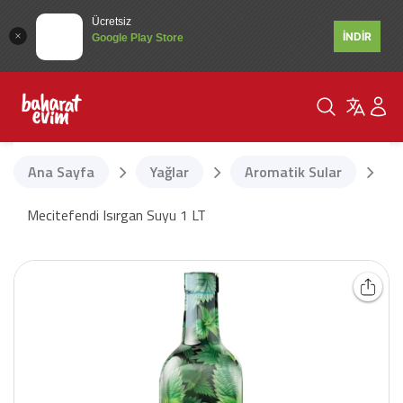
Ücretsiz
İNDİR
Google Play Store
Ana Sayfa
Yağlar
Aromatik Sular
Mecitefendi Isırgan Suyu 1 LT