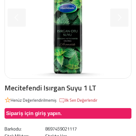
Mecitefendi Isırgan Suyu 1 LT
Henüz Değerlendirilmemiş
İlk Sen Değerlendir
Sipariş için giriş yapın.
Barkodu:
8697459021117