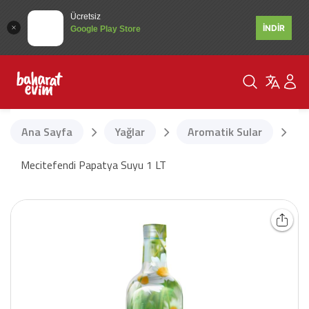
Ücretsiz
İNDİR
Google Play Store
Ana Sayfa
Yağlar
Aromatik Sular
Mecitefendi Papatya Suyu 1 LT