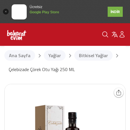
Ücretsiz
İNDİR
Google Play Store
Ana Sayfa
Yağlar
Bitkisel Yağlar
Çelebizade Çörek Otu Yağı 250 ML