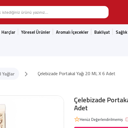
Harçlar
Yöresel Ürünler
Aromalı İçecekler
Bakliyat
Sağlık
Çelebizade Portakal Yağı 20 ML X 6 Adet
l Yağlar
Çelebizade Portaka
Adet
Henüz Değerlendirilmemiş