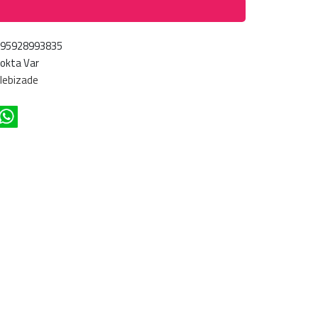
695928993835
okta Var
lebizade