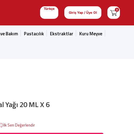
Türkçe
0
Giriş Yap / Üye Ol
 ve Bakım
Pastacılık
Ekstraktlar
Kuru Meyve
l Yağı 20 ML X 6
İlk Sen Değerlendir