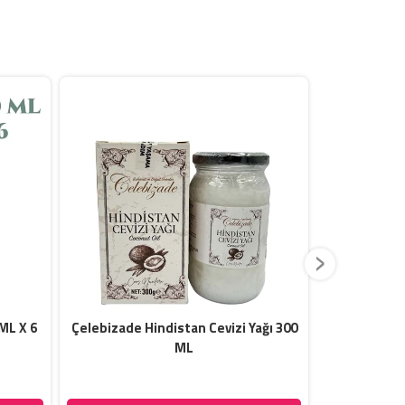
›
ML X 6
Çelebizade Hindistan Cevizi Yağı 300
Çelebizade N
ML
Sipar