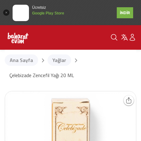
Ücretsiz
İNDİR
Google Play Store
Ana Sayfa
Yağlar
Çelebizade Zencefil Yağı 20 ML