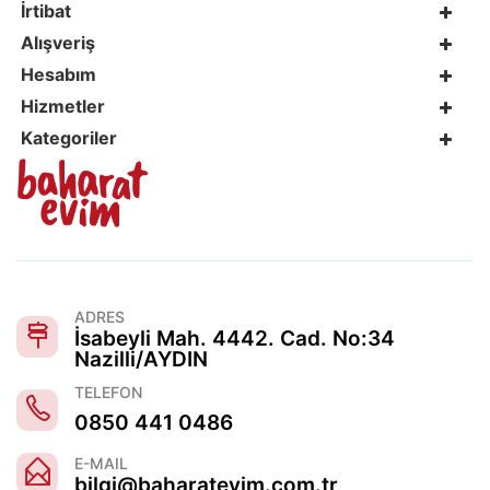
İrtibat
Alışveriş
Hesabım
Hizmetler
Kategoriler
ADRES
İsabeyli Mah. 4442. Cad. No:34
Nazilli/AYDIN
TELEFON
0850 441 0486
E-MAIL
bilgi@baharatevim.com.tr