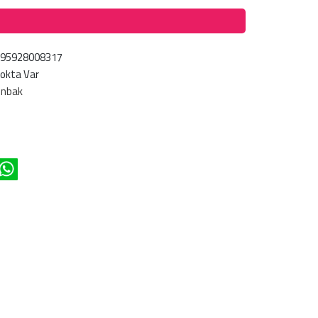
695928008317
okta Var
ünbak