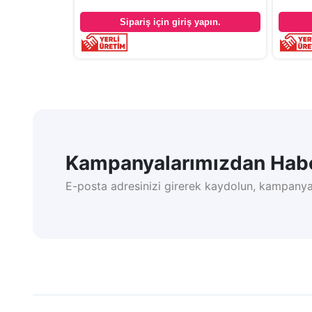
yapın.
Sipariş için giriş yapın.
Kampanyalarımızdan Habe
E-posta adresinizi girerek kaydolun, kampanya