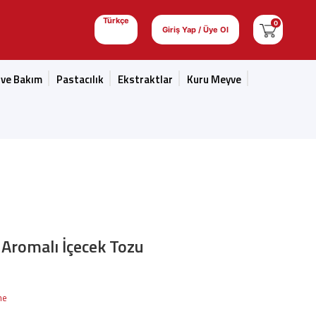
Türkçe
0
Giriş Yap / Üye Ol
 ve Bakım
Pastacılık
Ekstraktlar
Kuru Meyve
Aromalı İçecek Tozu
me