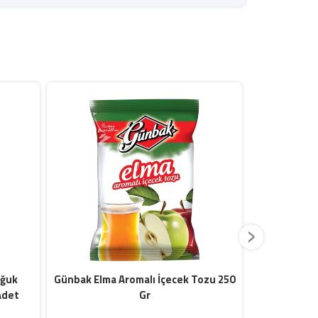
›
oğuk
Günbak Elma Aromalı İçecek Tozu 250
Günbak Kak
Adet
Gr
Tozu 2