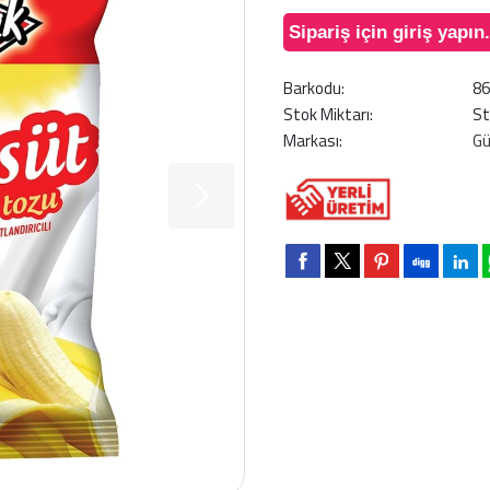
Sipariş için giriş yapın.
Barkodu:
8
Stok Miktarı:
St
Markası:
G