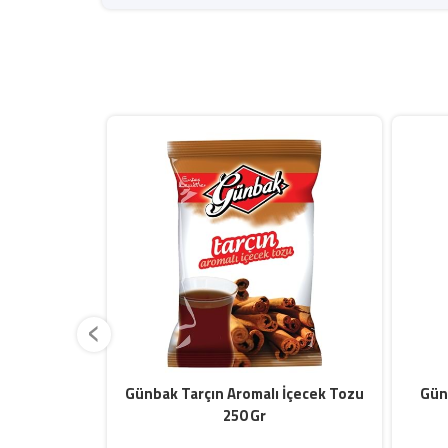
‹
İçecek Tozu
Günbak Tarçın Aromalı İçecek Tozu
Gün
250 Gr