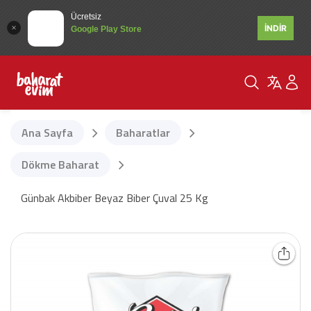
Ücretsiz
İNDİR
Google Play Store
Ana Sayfa
Baharatlar
Dökme Baharat
Günbak Akbiber Beyaz Biber Çuval 25 Kg