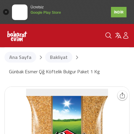
Ücretsiz
İNDİR
Google Play Store
Ana Sayfa
Bakliyat
Günbak Esmer Çiğ Köftelik Bulgur Paket 1 Kg