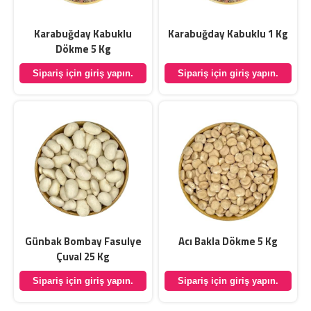
Karabuğday Kabuklu
Karabuğday Kabuklu 1 Kg
Dökme 5 Kg
Sipariş için giriş yapın.
Sipariş için giriş yapın.
Günbak Bombay Fasulye
Acı Bakla Dökme 5 Kg
Çuval 25 Kg
Sipariş için giriş yapın.
Sipariş için giriş yapın.