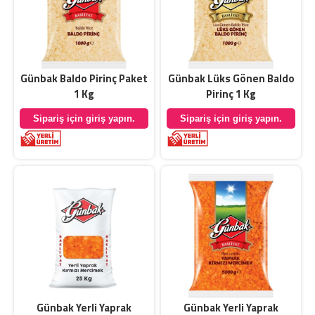
Günbak Baldo Pirinç Paket
Günbak Lüks Gönen Baldo
1 Kg
Pirinç 1 Kg
Sipariş için giriş yapın.
Sipariş için giriş yapın.
Günbak Yerli Yaprak
Günbak Yerli Yaprak