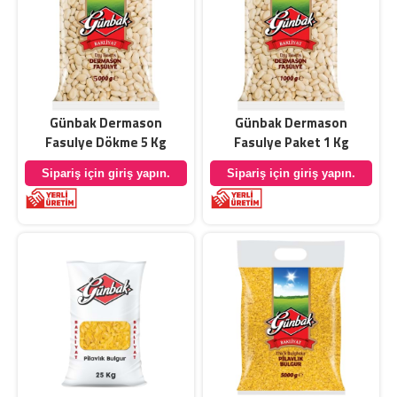
Günbak Dermason
Günbak Dermason
Fasulye Dökme 5 Kg
Fasulye Paket 1 Kg
Sipariş için giriş yapın.
Sipariş için giriş yapın.