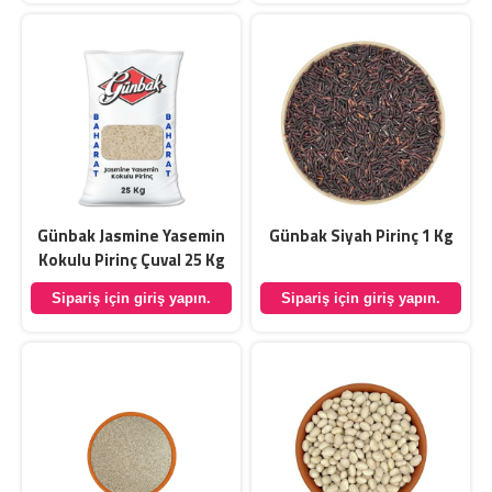
Günbak Jasmine Yasemin
Günbak Siyah Pirinç 1 Kg
Kokulu Pirinç Çuval 25 Kg
Sipariş için giriş yapın.
Sipariş için giriş yapın.