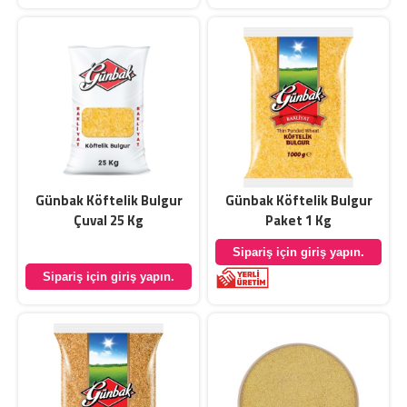
Günbak Köftelik Bulgur
Günbak Köftelik Bulgur
Çuval 25 Kg
Paket 1 Kg
Sipariş için giriş yapın.
Sipariş için giriş yapın.