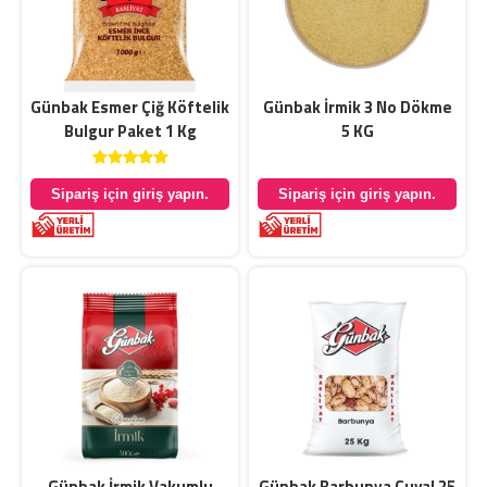
Günbak Esmer Çiğ Köftelik
Günbak İrmik 3 No Dökme
Bulgur Paket 1 Kg
5 KG
Sipariş için giriş yapın.
Sipariş için giriş yapın.
Günbak İrmik Vakumlu
Günbak Barbunya Çuval 25