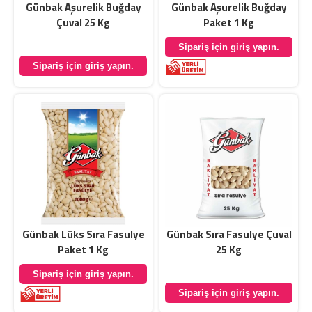
Günbak Aşurelik Buğday
Günbak Aşurelik Buğday
Çuval 25 Kg
Paket 1 Kg
Sipariş için giriş yapın.
Sipariş için giriş yapın.
Günbak Lüks Sıra Fasulye
Günbak Sıra Fasulye Çuval
Paket 1 Kg
25 Kg
Sipariş için giriş yapın.
Sipariş için giriş yapın.