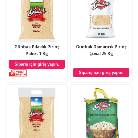
Günbak Pilavlık Pirinç
Günbak Osmancık Pirinç
Paket 1 Kg
Çuval 25 Kg
Sipariş için giriş yapın.
Sipariş için giriş yapın.