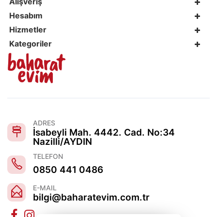
Alışveriş
Hesabım
Hizmetler
Kategoriler
ADRES
İsabeyli Mah. 4442. Cad. No:34
Nazilli/AYDIN
TELEFON
0850 441 0486
E-MAIL
bilgi@baharatevim.com.tr