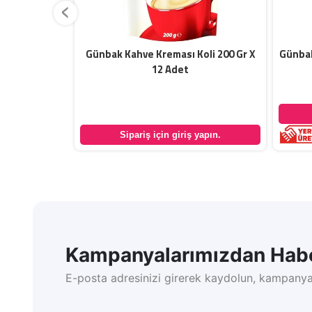
‹
Paket 200 Gr
Günbak Kahve Kreması Koli 200 Gr X
Günbak
12 Adet
yapın.
Sipariş için giriş yapın.
Kampanyalarımızdan Habe
E-posta adresinizi girerek kaydolun, kampanya