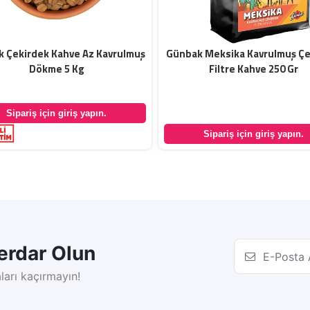
 Çekirdek Kahve Az Kavrulmuş
Günbak Meksika Kavrulmuş Çe
Dökme 5 Kg
Filtre Kahve 250 Gr
Sipariş için giriş yapın.
Sipariş için giriş yapın.
rdar Olun
ları kaçırmayın!