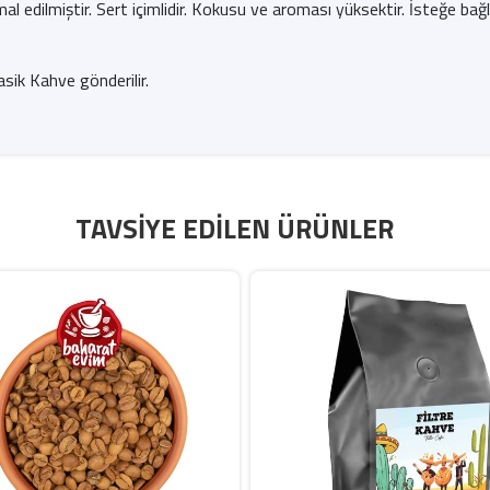
l edilmiştir. Sert içimlidir. Kokusu ve aroması yüksektir. İsteğe bağlı
sik Kahve gönderilir.
TAVSIYE EDILEN ÜRÜNLER