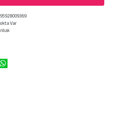
695928009369
okta Var
ünbak