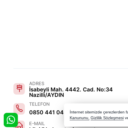
ADRES
İsabeyli Mah. 4442. Cad. No:34
Nazilli/AYDIN
TELEFON
0850 441 0486
İnternet sitemizde çerezlerden fay
Kanununu,
Gizlilik Sözleşmesi
v
E-MAIL