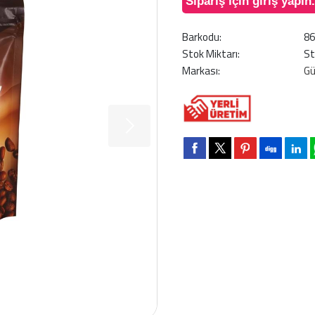
Sipariş için giriş yapın.
Barkodu:
8
Stok Miktarı:
St
Markası:
G