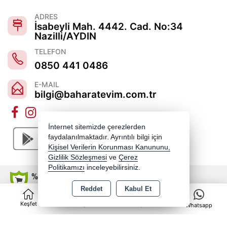
ADRES
İsabeyli Mah. 4442. Cad. No:34
Nazilli/AYDIN
TELEFON
0850 441 0486
E-MAIL
bilgi@baharatevim.com.tr
İnternet sitemizde çerezlerden
faydalanılmaktadır. Ayrıntılı bilgi için
Kişisel Verilerin Korunması Kanununu,
Gizlilik Sözleşmesi
ve
Çerez
Politikamızı
inceleyebilirsiniz.
Reddet
Kabul Et
0
Copyright 2026 baharatevim.com.tr - Tüm hakları saklıdır.
Keşfet
Kategoriler
Sepet
Whatsapp
Kredi kartı bilgileriniz 256bit SSL sertifikası ile korunmaktadır.