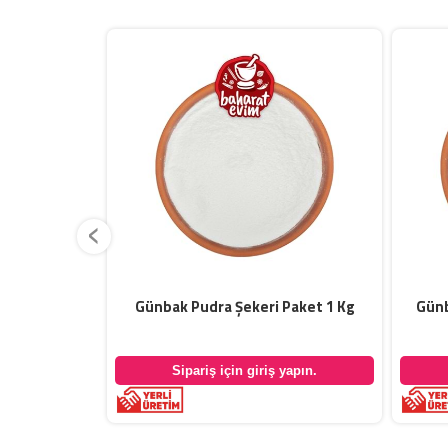
‹
Paket 1 Kg
Günbak Pudra Şekeri Dökme 5 Kg
yapın.
Sipariş için giriş yapın.