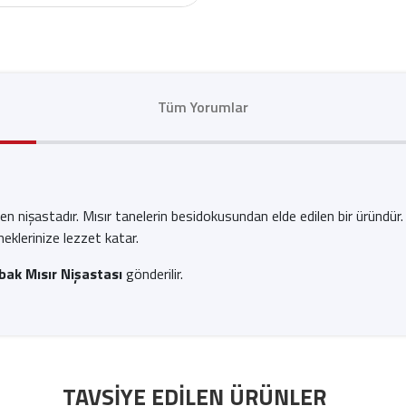
Tüm Yorumlar
dilen nişastadır. Mısır tanelerin besidokusundan elde edilen bir üründ
eklerinize lezzet katar.
ak Mısır Nişastası
gönderilir.
TAVSIYE EDILEN ÜRÜNLER