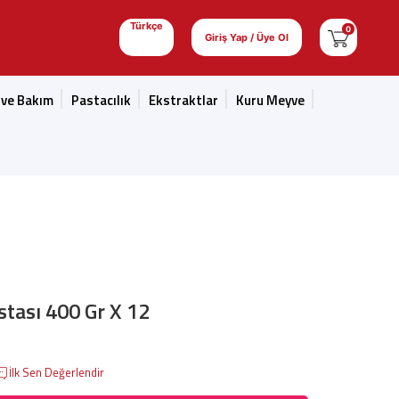
Türkçe
0
Giriş Yap / Üye Ol
 ve Bakım
Pastacılık
Ekstraktlar
Kuru Meyve
tası 400 Gr X 12
İlk Sen Değerlendir