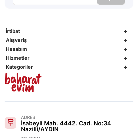
İrtibat
Alışveriş
Hesabım
Hizmetler
Kategoriler
ADRES
İsabeyli Mah. 4442. Cad. No:34
Nazilli/AYDIN