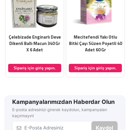
-
Çelebizade Enginarlı Deve
Mecitefendi Yakı Otlu
Dikenli Ballı Macun 340 Gr
Bitki Çayı Süzen Poşetli 40
X 6 Adet
Adet 60 Gr
Sipariş için giriş yapın.
Sipariş için giriş yapın.
Kampanyalarımızdan Haberdar Olun
E-posta adresinizi girerek kaydolun, kampanyaları
kaçırmayın!
Kaydol