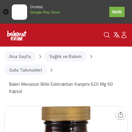
Ücretsiz
İNDİR
Google Play Store
Ana Sayfa
Sağlık ve Bakım
Gıda Takviyeleri
Balen Menason Bitki Esktraktları Karışımı 620 Mg 60
Kapsül