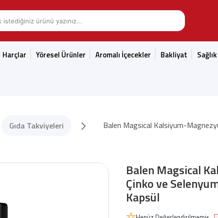
Harçlar
Yöresel Ürünler
Aromalı İçecekler
Bakliyat
Sağlık
Balen Magsical Kalsiyum-Magnezy
Gıda Takviyeleri
Balen Magsical K
Çinko ve Selenyum
Kapsül
Henüz Değerlendirilmemiş