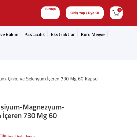
Türkçe
0
Giriş Yap / Üye Ol
 ve Bakım
Pastacılık
Ekstraktlar
Kuru Meyve
um-Çinko ve Selenyum İçeren 730 Mg 60 Kapsül
alsiyum-Magnezyum-
 İçeren 730 Mg 60
İlk Sen Değerlendir