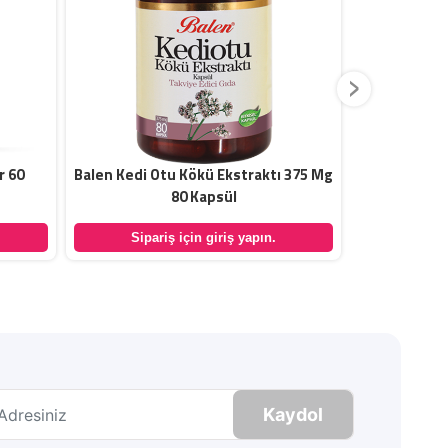
›
r 60
Balen Kedi Otu Kökü Ekstraktı 375 Mg
Balen Rei
80 Kapsül
Sipariş için giriş yapın.
Sipar
Kaydol