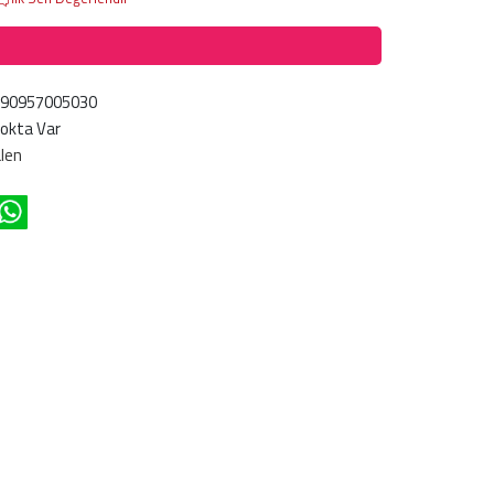
690957005030
okta Var
len