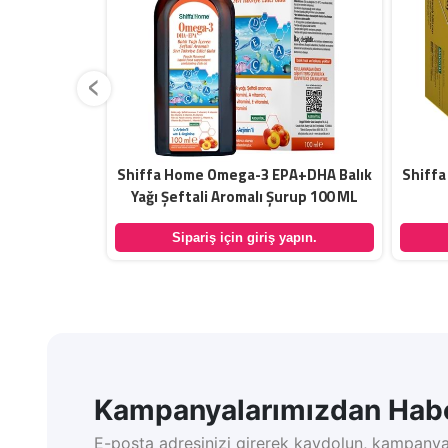
‹
ökü Valerian
Shiffa Home Omega-3 EPA+DHA Balık
Shiffa
Kapsül
Yağı Şeftali Aromalı Şurup 100 ML
yapın.
Sipariş için giriş yapın.
Kampanyalarımızdan Habe
E-posta adresinizi girerek kaydolun, kampanya