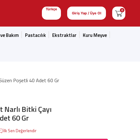
Türkçe
0
Giriş Yap / Üye Ol
 ve Bakım
Pastacılık
Ekstraktlar
Kuru Meyve
ı Süzen Poşetli 40 Adet 60 Gr
 Narlı Bitki Çayı
det 60 Gr
İlk Sen Değerlendir