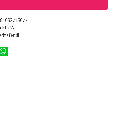
681682715677
okta Var
citefendi