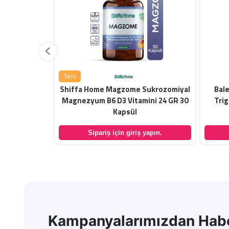
‹
Yeni
itleri İçeren
Shiffa Home Magzome Sukrozomiyal
Bale
k Kapsül
Magnezyum B6 D3 Vitamini 24 GR 30
Trig
Kapsül
yapın.
Sipariş için giriş yapın.
Kampanyalarımızdan Habe