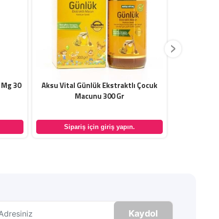
›
 Mg 30
Aksu Vital Günlük Ekstraktlı Çocuk
Balen Engi
Macunu 300 Gr
Sipariş için giriş yapın.
Sipar
Kaydol