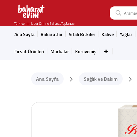
Türkiye'nin Lider Online Baharat Toptancısı
Ana Sayfa
Baharatlar
Şifalı Bitkiler
Kahve
Yağlar
Fırsat Ürünleri
Markalar
Kuruyemiş
Ana Sayfa
Sağlık ve Bakım