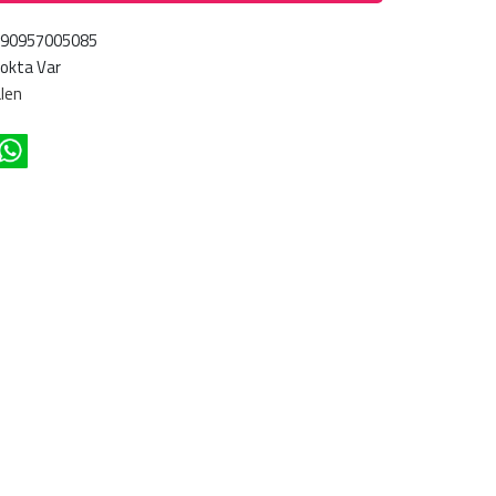
690957005085
okta Var
len