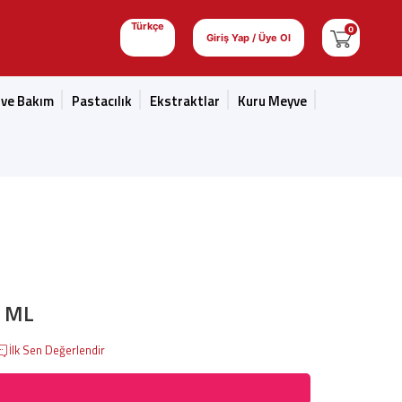
Türkçe
0
Giriş Yap / Üye Ol
 ve Bakım
Pastacılık
Ekstraktlar
Kuru Meyve
0 ML
İlk Sen Değerlendir