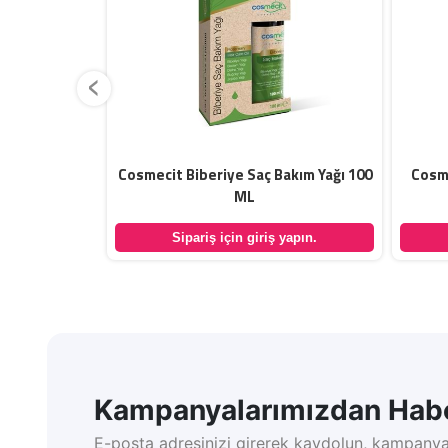
‹
Yağı 50 ML
Cosmecit Biberiye Saç Bakım Yağı 100
Cosm
ML
yapın.
Sipariş için giriş yapın.
Kampanyalarımızdan Habe
E-posta adresinizi girerek kaydolun, kampanya