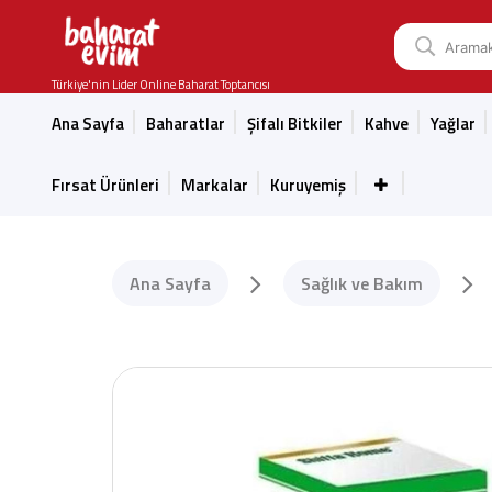
Türkiye'nin Lider Online Baharat Toptancısı
Ana Sayfa
Baharatlar
Şifalı Bitkiler
Kahve
Yağlar
Fırsat Ürünleri
Markalar
Kuruyemiş
Ana Sayfa
Sağlık ve Bakım