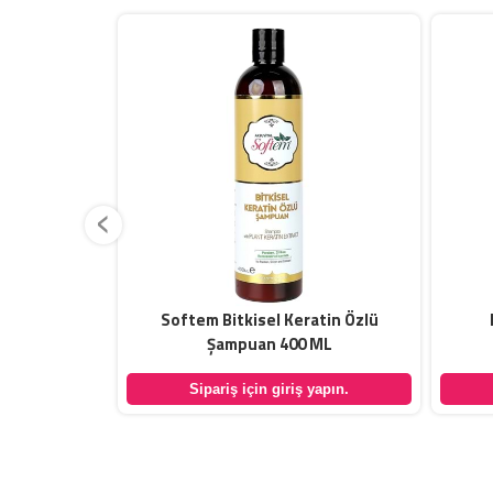
‹
Yağı 250 ML
Softem Bitkisel Keratin Özlü
Şampuan 400 ML
yapın.
Sipariş için giriş yapın.