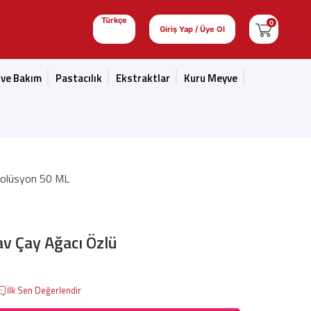
Türkçe
0
Giriş Yap / Üye Ol
 ve Bakım
Pastacılık
Ekstraktlar
Kuru Meyve
Solüsyon 50 ML
v Çay Ağacı Özlü
İlk Sen Değerlendir