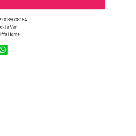
690088008184
okta Var
iffa Home